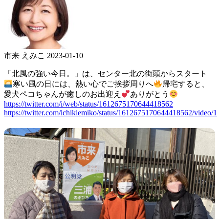
市来 えみこ
2023-01-10
「北風の強い今日。」は、センター北の街頭からスタート
寒い風の日には、熱い心でご挨拶周りへ
帰宅すると、
愛犬ペコちゃんが癒しのお出迎え
ありがとう
https://twitter.com/i/web/status/1612675170644418562
https://twitter.com/ichikiemiko/status/1612675170644418562/video/1