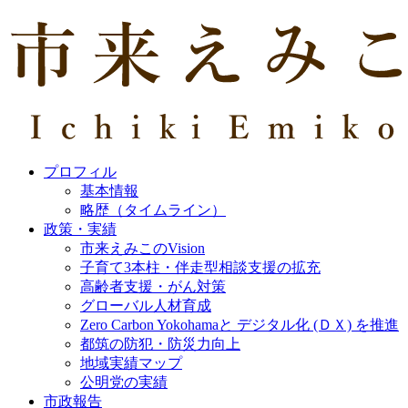
プロフィル
基本情報
略歴（タイムライン）
政策・実績
市来えみこのVision
子育て3本柱・伴走型相談支援の拡充
高齢者支援・がん対策
グローバル人材育成
Zero Carbon Yokohamaと デジタル化 (ＤＸ) を推進
都筑の防犯・防災力向上
地域実績マップ
公明党の実績
市政報告