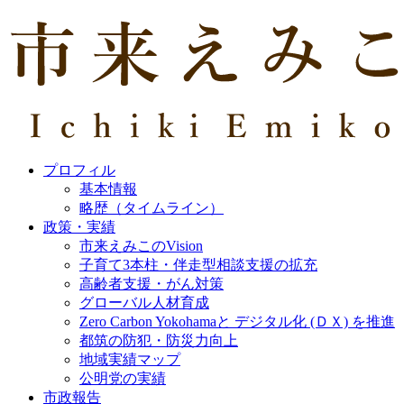
プロフィル
基本情報
略歴（タイムライン）
政策・実績
市来えみこのVision
子育て3本柱・伴走型相談支援の拡充
高齢者支援・がん対策
グローバル人材育成
Zero Carbon Yokohamaと デジタル化 (ＤＸ) を推進
都筑の防犯・防災力向上
地域実績マップ
公明党の実績
市政報告