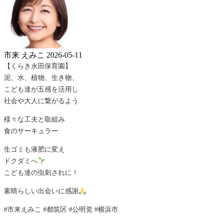
市来 えみこ
2026-05-11
【くらき永田保育園】
泥、水、植物、生き物、
こども達が五感を活用し
社会や大人に繋がるよう
様々な工夫と取組み
食のサーキュラー
生ゴミも液肥に変え
ドクダミへ
こども達の虫刺されに！
素晴らしい出会いに感謝
#市来えみこ #都筑区 #公明党 #横浜市