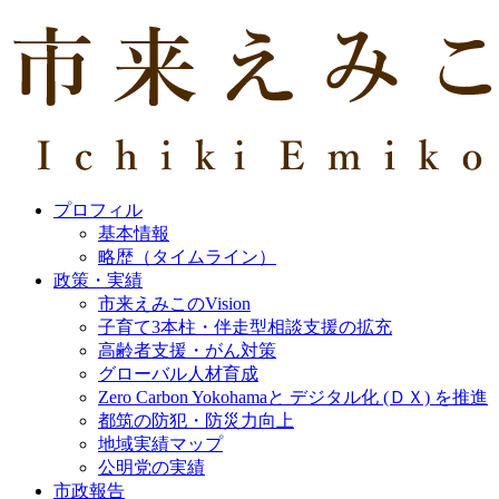
プロフィル
基本情報
略歴（タイムライン）
政策・実績
市来えみこのVision
子育て3本柱・伴走型相談支援の拡充
高齢者支援・がん対策
グローバル人材育成
Zero Carbon Yokohamaと デジタル化 (ＤＸ) を推進
都筑の防犯・防災力向上
地域実績マップ
公明党の実績
市政報告