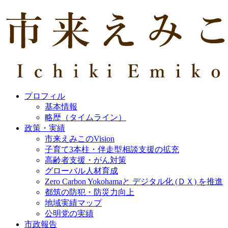
プロフィル
基本情報
略歴（タイムライン）
政策・実績
市来えみこのVision
子育て3本柱・伴走型相談支援の拡充
高齢者支援・がん対策
グローバル人材育成
Zero Carbon Yokohamaと デジタル化 (ＤＸ) を推進
都筑の防犯・防災力向上
地域実績マップ
公明党の実績
市政報告