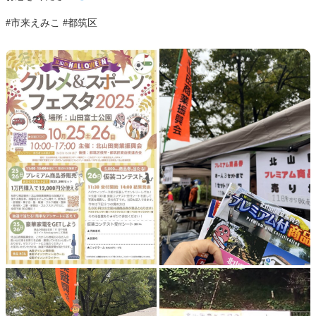
#市来えみこ #都筑区