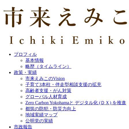
プロフィル
基本情報
略歴（タイムライン）
政策・実績
市来えみこのVision
子育て3本柱・伴走型相談支援の拡充
高齢者支援・がん対策
グローバル人材育成
Zero Carbon Yokohamaと デジタル化 (ＤＸ) を推進
都筑の防犯・防災力向上
地域実績マップ
公明党の実績
市政報告