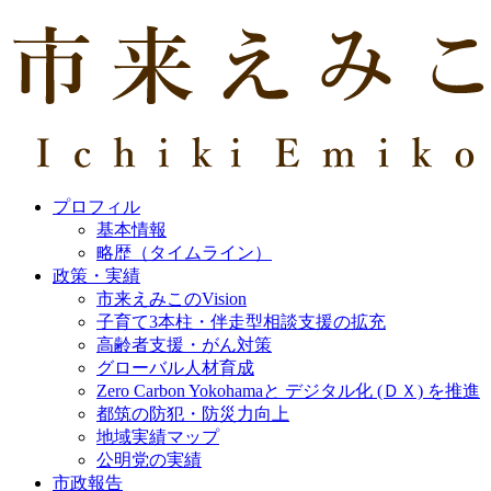
プロフィル
基本情報
略歴（タイムライン）
政策・実績
市来えみこのVision
子育て3本柱・伴走型相談支援の拡充
高齢者支援・がん対策
グローバル人材育成
Zero Carbon Yokohamaと デジタル化 (ＤＸ) を推進
都筑の防犯・防災力向上
地域実績マップ
公明党の実績
市政報告