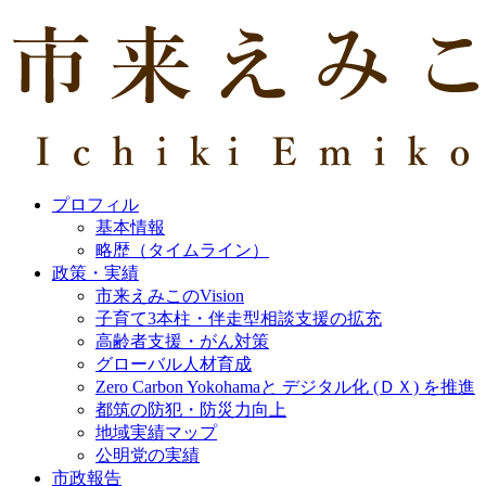
プロフィル
基本情報
略歴（タイムライン）
政策・実績
市来えみこのVision
子育て3本柱・伴走型相談支援の拡充
高齢者支援・がん対策
グローバル人材育成
Zero Carbon Yokohamaと デジタル化 (ＤＸ) を推進
都筑の防犯・防災力向上
地域実績マップ
公明党の実績
市政報告