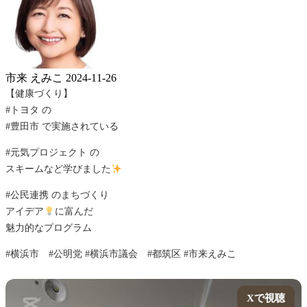
市来 えみこ
2024-11-26
【健康づくり】
#トヨタ の
#豊田市 で実施されている
#元気プロジェクト の
スキームなど学びました
#公民連携 のまちづくり
アイデア
に富んだ
魅力的なプログラム
#横浜市 #公明党 #横浜市議会 #都筑区 #市来えみこ
Xで視聴
Xで視聴