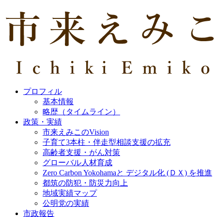
プロフィル
基本情報
略歴（タイムライン）
政策・実績
市来えみこのVision
子育て3本柱・伴走型相談支援の拡充
高齢者支援・がん対策
グローバル人材育成
Zero Carbon Yokohamaと デジタル化 (ＤＸ) を推進
都筑の防犯・防災力向上
地域実績マップ
公明党の実績
市政報告