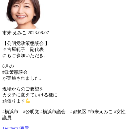
市来 えみこ
2023-08-07
【公明党政策懇談会 】
＃古屋範子 副代表
にもご参加いただき、
8月の
#政策懇談会
が実施されました。
現場からのご要望を
カタチに変えていける様に
頑張ります
#横浜市 #公明党 #横浜市議会 #都筑区 #市来えみこ #女性
議員
Twitterで表示