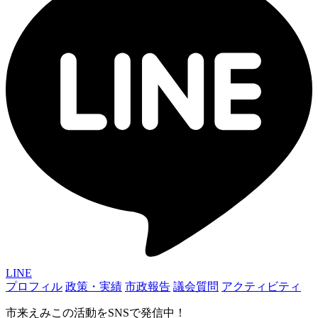
LINE
プロフィル
政策・実績
市政報告
議会質問
アクティビティ
市来えみこの活動をSNSで発信中！