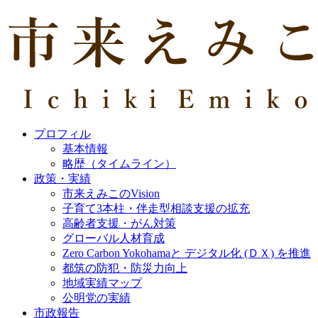
プロフィル
基本情報
略歴（タイムライン）
政策・実績
市来えみこのVision
子育て3本柱・伴走型相談支援の拡充
高齢者支援・がん対策
グローバル人材育成
Zero Carbon Yokohamaと デジタル化 (ＤＸ) を推進
都筑の防犯・防災力向上
地域実績マップ
公明党の実績
市政報告