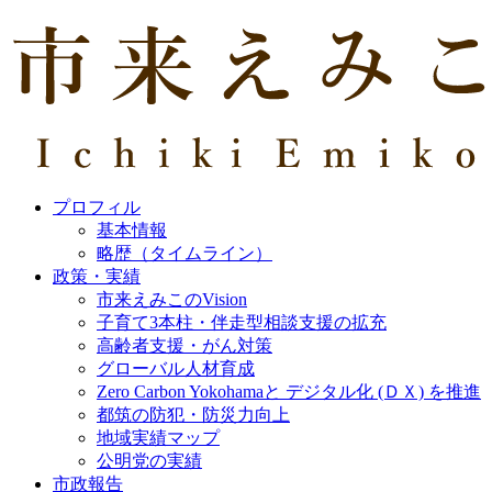
プロフィル
基本情報
略歴（タイムライン）
政策・実績
市来えみこのVision
子育て3本柱・伴走型相談支援の拡充
高齢者支援・がん対策
グローバル人材育成
Zero Carbon Yokohamaと デジタル化 (ＤＸ) を推進
都筑の防犯・防災力向上
地域実績マップ
公明党の実績
市政報告