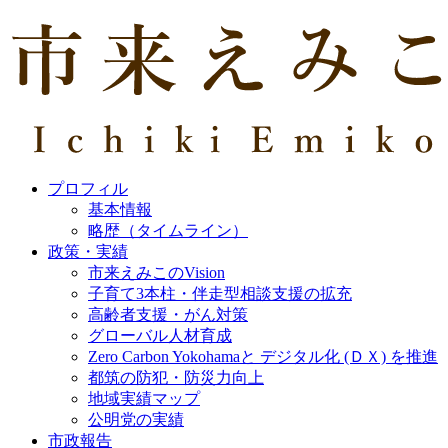
プロフィル
基本情報
略歴（タイムライン）
政策・実績
市来えみこのVision
子育て3本柱・伴走型相談支援の拡充
高齢者支援・がん対策
グローバル人材育成
Zero Carbon Yokohamaと デジタル化 (ＤＸ) を推進
都筑の防犯・防災力向上
地域実績マップ
公明党の実績
市政報告