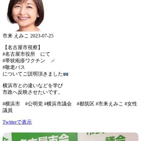
市来 えみこ
2023-07-25
【名古屋市視察】
#名古屋市役所 にて
#帯状疱疹ワクチン
#敬老パス
についてご説明頂きました
横浜市との違いなどを学び
市政へ反映させたいです。
#横浜市 #公明党 #横浜市議会 #都筑区 #市来えみこ #女性
議員
Twitterで表示