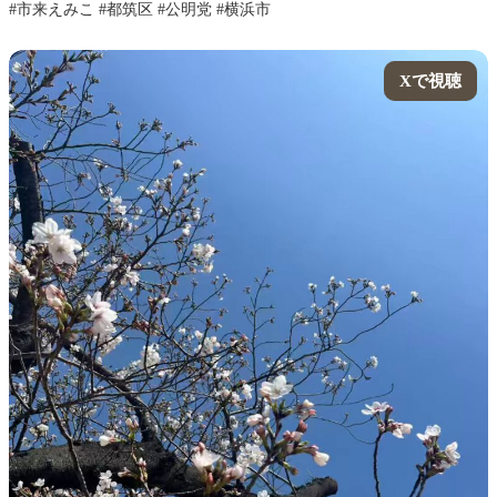
#市来えみこ #都筑区 #公明党 #横浜市
Xで視聴
Xで視聴