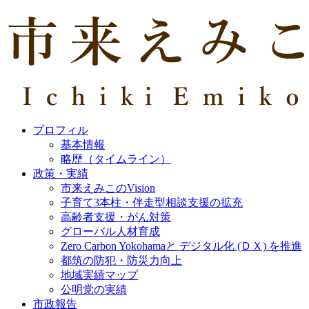
プロフィル
基本情報
略歴（タイムライン）
政策・実績
市来えみこのVision
子育て3本柱・伴走型相談支援の拡充
高齢者支援・がん対策
グローバル人材育成
Zero Carbon Yokohamaと デジタル化 (ＤＸ) を推進
都筑の防犯・防災力向上
地域実績マップ
公明党の実績
市政報告