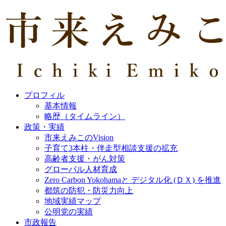
プロフィル
基本情報
略歴（タイムライン）
政策・実績
市来えみこのVision
子育て3本柱・伴走型相談支援の拡充
高齢者支援・がん対策
グローバル人材育成
Zero Carbon Yokohamaと デジタル化 (ＤＸ) を推進
都筑の防犯・防災力向上
地域実績マップ
公明党の実績
市政報告