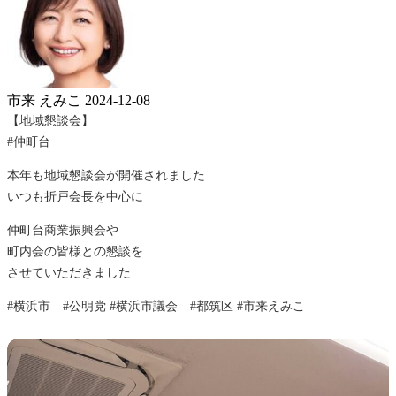
市来 えみこ
2024-12-08
【地域懇談会】
#仲町台
本年も地域懇談会が開催されました
いつも折戸会長を中心に
仲町台商業振興会や
町内会の皆様との懇談を
させていただきました
#横浜市 #公明党 #横浜市議会 #都筑区 #市来えみこ