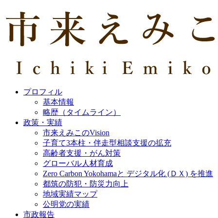
プロフィル
基本情報
略歴（タイムライン）
政策・実績
市来えみこのVision
子育て3本柱・伴走型相談支援の拡充
高齢者支援・がん対策
グローバル人材育成
Zero Carbon Yokohamaと デジタル化 (ＤＸ) を推進
都筑の防犯・防災力向上
地域実績マップ
公明党の実績
市政報告