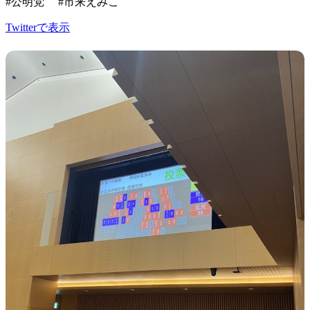
#公明党 #市来えみこ
Twitterで表示