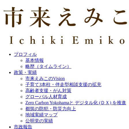
プロフィル
基本情報
略歴（タイムライン）
政策・実績
市来えみこのVision
子育て3本柱・伴走型相談支援の拡充
高齢者支援・がん対策
グローバル人材育成
Zero Carbon Yokohamaと デジタル化 (ＤＸ) を推進
都筑の防犯・防災力向上
地域実績マップ
公明党の実績
市政報告