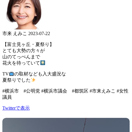
市来 えみこ
2023-07-22
【富士見ヶ丘・夏祭り】
とても大勢の方々が
山のてっぺんまで
花火を待っていて
TV
の取材なども入大盛況な
夏祭りでした
#横浜市 #公明党 #横浜市議会 #都筑区 #市来えみこ #女性
議員
Twitterで表示