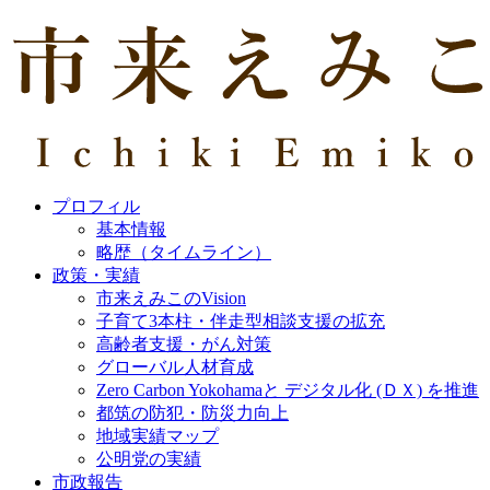
プロフィル
基本情報
略歴（タイムライン）
政策・実績
市来えみこのVision
子育て3本柱・伴走型相談支援の拡充
高齢者支援・がん対策
グローバル人材育成
Zero Carbon Yokohamaと デジタル化 (ＤＸ) を推進
都筑の防犯・防災力向上
地域実績マップ
公明党の実績
市政報告