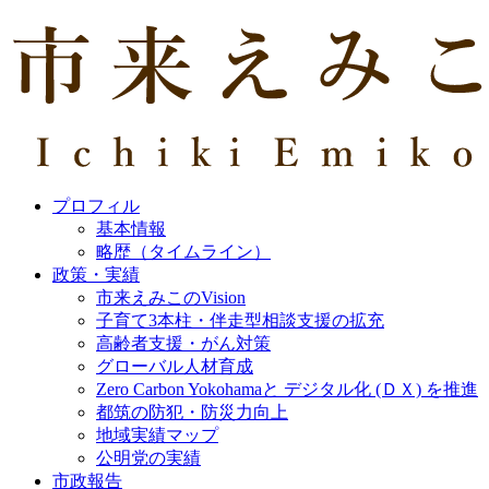
プロフィル
基本情報
略歴（タイムライン）
政策・実績
市来えみこのVision
子育て3本柱・伴走型相談支援の拡充
高齢者支援・がん対策
グローバル人材育成
Zero Carbon Yokohamaと デジタル化 (ＤＸ) を推進
都筑の防犯・防災力向上
地域実績マップ
公明党の実績
市政報告