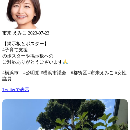
市来 えみこ
2023-07-23
【掲示板とポスター】
#子育て支援
のポスターや掲示板への
ご対応ありがとうございます
#横浜市 #公明党 #横浜市議会 #都筑区 #市来えみこ #女性
議員
Twitterで表示