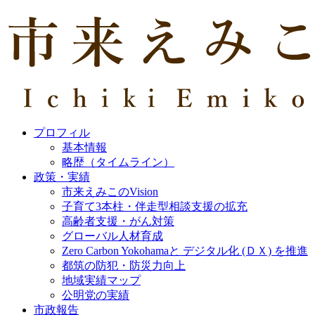
プロフィル
基本情報
略歴（タイムライン）
政策・実績
市来えみこのVision
子育て3本柱・伴走型相談支援の拡充
高齢者支援・がん対策
グローバル人材育成
Zero Carbon Yokohamaと デジタル化 (ＤＸ) を推進
都筑の防犯・防災力向上
地域実績マップ
公明党の実績
市政報告