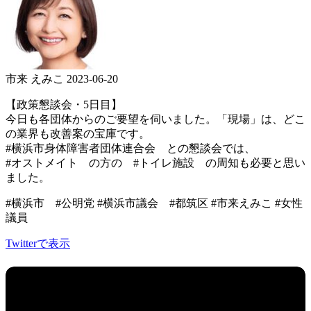
市来 えみこ
2023-06-20
【政策懇談会・5日目】
今日も各団体からのご要望を伺いました。「現場」は、どこ
の業界も改善案の宝庫です。
#横浜市身体障害者団体連合会 との懇談会では、
#オストメイト の方の #トイレ施設 の周知も必要と思い
ました。
#横浜市 #公明党 #横浜市議会 #都筑区 #市来えみこ #女性
議員
Twitterで表示