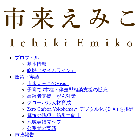
プロフィル
基本情報
略歴（タイムライン）
政策・実績
市来えみこのVision
子育て3本柱・伴走型相談支援の拡充
高齢者支援・がん対策
グローバル人材育成
Zero Carbon Yokohamaと デジタル化 (ＤＸ) を推進
都筑の防犯・防災力向上
地域実績マップ
公明党の実績
市政報告