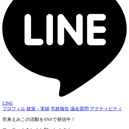
LINE
プロフィル
政策・実績
市政報告
議会質問
アクティビティ
市来えみこの活動をSNSで発信中！