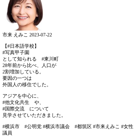
市来 えみこ
2023-07-22
【#日本語学校】
#写真甲子園
として知られる #東川町
28年前から比べ、人口が
2割増加している。
要因の一つは
外国人の移住でした。
アジアを中心に、
#他文化共生 や、
#国際交流 について
見学させていただきました。
#横浜市 #公明党 #横浜市議会 #都筑区 #市来えみこ #女性
議員