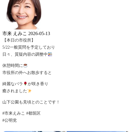
市来 えみこ
2026-05-13
【本日の市役所】
5/22一般質問を予定しており
日々、質疑内容の調整中
休憩時間に
市役所の外へお散歩すると
綺麗なバラ
が咲き香り
癒されました
山下公園も見頃とのことです！
#市来えみこ #都筑区
#公明党