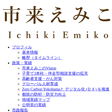
プロフィル
基本情報
略歴（タイムライン）
政策・実績
市来えみこのVision
子育て3本柱・伴走型相談支援の拡充
高齢者支援・がん対策
グローバル人材育成
Zero Carbon Yokohamaと デジタル化 (ＤＸ) を推進
都筑の防犯・防災力向上
地域実績マップ
公明党の実績
市政報告