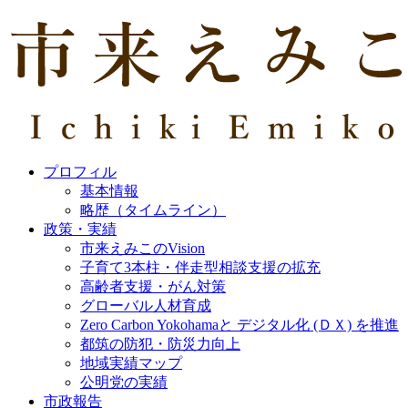
プロフィル
基本情報
略歴（タイムライン）
政策・実績
市来えみこのVision
子育て3本柱・伴走型相談支援の拡充
高齢者支援・がん対策
グローバル人材育成
Zero Carbon Yokohamaと デジタル化 (ＤＸ) を推進
都筑の防犯・防災力向上
地域実績マップ
公明党の実績
市政報告