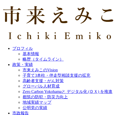
プロフィル
基本情報
略歴（タイムライン）
政策・実績
市来えみこのVision
子育て3本柱・伴走型相談支援の拡充
高齢者支援・がん対策
グローバル人材育成
Zero Carbon Yokohamaと デジタル化 (ＤＸ) を推進
都筑の防犯・防災力向上
地域実績マップ
公明党の実績
市政報告