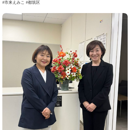
#市来えみこ #都筑区