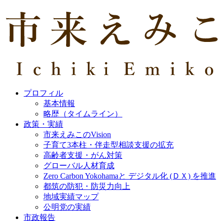
プロフィル
基本情報
略歴（タイムライン）
政策・実績
市来えみこのVision
子育て3本柱・伴走型相談支援の拡充
高齢者支援・がん対策
グローバル人材育成
Zero Carbon Yokohamaと デジタル化 (ＤＸ) を推進
都筑の防犯・防災力向上
地域実績マップ
公明党の実績
市政報告