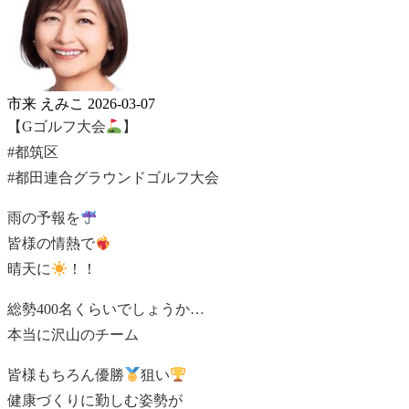
市来 えみこ
2026-03-07
【Gゴルフ大会
】
#都筑区
#都田連合グラウンドゴルフ大会
雨の予報を
皆様の情熱で
晴天に
！！
総勢400名くらいでしょうか…
本当に沢山のチーム
皆様もちろん優勝
狙い
健康づくりに勤しむ姿勢が