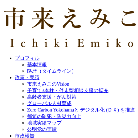
プロフィル
基本情報
略歴（タイムライン）
政策・実績
市来えみこのVision
子育て3本柱・伴走型相談支援の拡充
高齢者支援・がん対策
グローバル人材育成
Zero Carbon Yokohamaと デジタル化 (ＤＸ) を推進
都筑の防犯・防災力向上
地域実績マップ
公明党の実績
市政報告