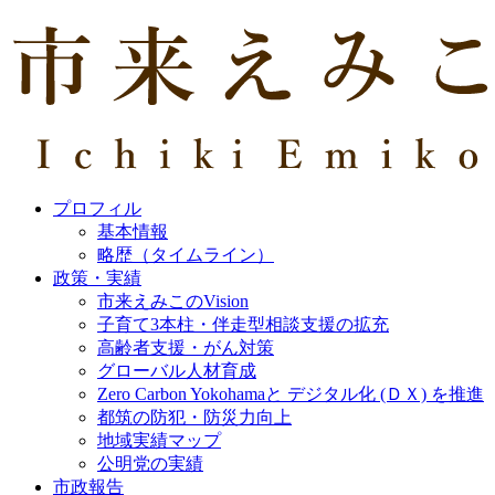
プロフィル
基本情報
略歴（タイムライン）
政策・実績
市来えみこのVision
子育て3本柱・伴走型相談支援の拡充
高齢者支援・がん対策
グローバル人材育成
Zero Carbon Yokohamaと デジタル化 (ＤＸ) を推進
都筑の防犯・防災力向上
地域実績マップ
公明党の実績
市政報告