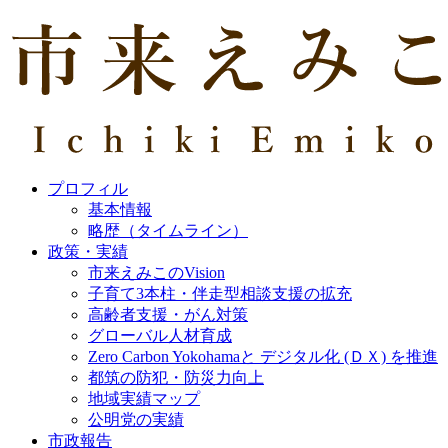
プロフィル
基本情報
略歴（タイムライン）
政策・実績
市来えみこのVision
子育て3本柱・伴走型相談支援の拡充
高齢者支援・がん対策
グローバル人材育成
Zero Carbon Yokohamaと デジタル化 (ＤＸ) を推進
都筑の防犯・防災力向上
地域実績マップ
公明党の実績
市政報告