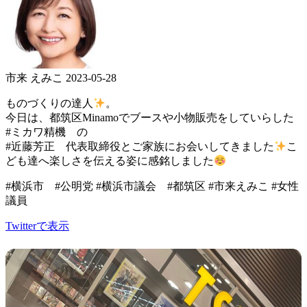
市来 えみこ
2023-05-28
ものづくりの達人
。
今日は、都筑区Minamoでブースや小物販売をしていらした
#ミカワ精機 の
#近藤芳正 代表取締役とご家族にお会いしてきました
こ
ども達へ楽しさを伝える姿に感銘しました
#横浜市 #公明党 #横浜市議会 #都筑区 #市来えみこ #女性
議員
Twitterで表示