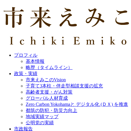
プロフィル
基本情報
略歴（タイムライン）
政策・実績
市来えみこのVision
子育て3本柱・伴走型相談支援の拡充
高齢者支援・がん対策
グローバル人材育成
Zero Carbon Yokohamaと デジタル化 (ＤＸ) を推進
都筑の防犯・防災力向上
地域実績マップ
公明党の実績
市政報告