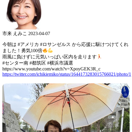
市来 えみこ
2023-04-07
今朝は #アメリカ #ロサンゼルス から応援に駆けつけてくれ
ました！勇気100倍
雨風に負けずに元気いっぱい区内を走ります
#センター南 #都筑区 #横浜市議選
https://www.youtube.com/watch?v=XpoyGEK3R_c
https://twitter.com/ichikiemiko/status/1644173283015766021/photo/1