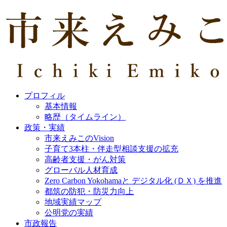
プロフィル
基本情報
略歴（タイムライン）
政策・実績
市来えみこのVision
子育て3本柱・伴走型相談支援の拡充
高齢者支援・がん対策
グローバル人材育成
Zero Carbon Yokohamaと デジタル化 (ＤＸ) を推進
都筑の防犯・防災力向上
地域実績マップ
公明党の実績
市政報告