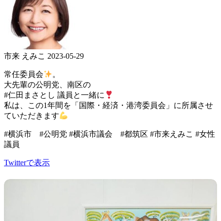
市来 えみこ
2023-05-29
常任委員会
。
大先輩の公明党、南区の
#仁田まさとし 議員と一緒に
私は、この1年間を「国際・経済・港湾委員会」に所属させ
ていただきます
#横浜市 #公明党 #横浜市議会 #都筑区 #市来えみこ #女性
議員
Twitterで表示