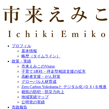
プロフィル
基本情報
略歴（タイムライン）
政策・実績
市来えみこのVision
子育て3本柱・伴走型相談支援の拡充
高齢者支援・がん対策
グローバル人材育成
Zero Carbon Yokohamaと デジタル化 (ＤＸ) を推進
都筑の防犯・防災力向上
地域実績マップ
公明党の実績
市政報告