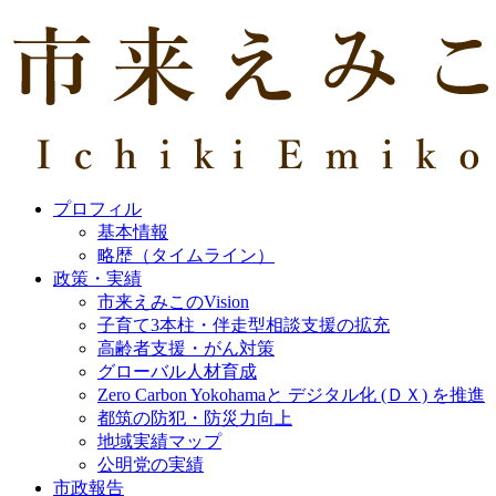
プロフィル
基本情報
略歴（タイムライン）
政策・実績
市来えみこのVision
子育て3本柱・伴走型相談支援の拡充
高齢者支援・がん対策
グローバル人材育成
Zero Carbon Yokohamaと デジタル化 (ＤＸ) を推進
都筑の防犯・防災力向上
地域実績マップ
公明党の実績
市政報告