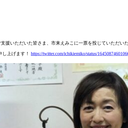
ご支援いただいた皆さま、市来えみこに一票を投じていただい
申し上げます！
https://twitter.com/ichikiemiko/status/164508746010