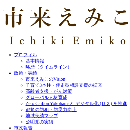
プロフィル
基本情報
略歴（タイムライン）
政策・実績
市来えみこのVision
子育て3本柱・伴走型相談支援の拡充
高齢者支援・がん対策
グローバル人材育成
Zero Carbon Yokohamaと デジタル化 (ＤＸ) を推進
都筑の防犯・防災力向上
地域実績マップ
公明党の実績
市政報告