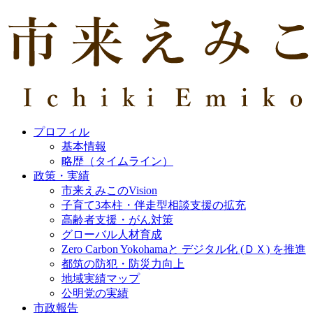
プロフィル
基本情報
略歴（タイムライン）
政策・実績
市来えみこのVision
子育て3本柱・伴走型相談支援の拡充
高齢者支援・がん対策
グローバル人材育成
Zero Carbon Yokohamaと デジタル化 (ＤＸ) を推進
都筑の防犯・防災力向上
地域実績マップ
公明党の実績
市政報告