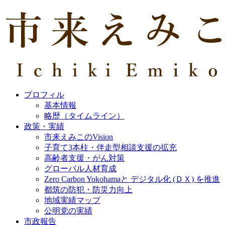
プロフィル
基本情報
略歴（タイムライン）
政策・実績
市来えみこのVision
子育て3本柱・伴走型相談支援の拡充
高齢者支援・がん対策
グローバル人材育成
Zero Carbon Yokohamaと デジタル化 (ＤＸ) を推進
都筑の防犯・防災力向上
地域実績マップ
公明党の実績
市政報告