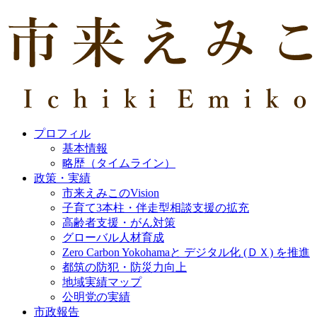
プロフィル
基本情報
略歴（タイムライン）
政策・実績
市来えみこのVision
子育て3本柱・伴走型相談支援の拡充
高齢者支援・がん対策
グローバル人材育成
Zero Carbon Yokohamaと デジタル化 (ＤＸ) を推進
都筑の防犯・防災力向上
地域実績マップ
公明党の実績
市政報告