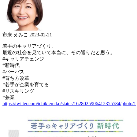
市来 えみこ
2023-02-21
若手のキャリアづくり。
最近の社会を見ていて本当に、その通りだと思う。
#キャリアチェンジ
#新時代
#パーパス
#育ち方改革
#若手が企業を育てる
#リスキリング
#兼業
https://twitter.com/ichikiemiko/status/1628025906412355584/photo/1