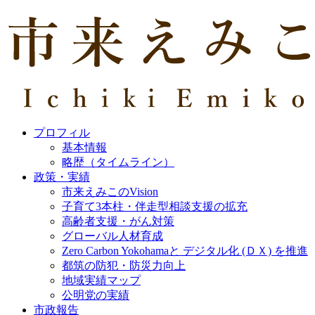
プロフィル
基本情報
略歴（タイムライン）
政策・実績
市来えみこのVision
子育て3本柱・伴走型相談支援の拡充
高齢者支援・がん対策
グローバル人材育成
Zero Carbon Yokohamaと デジタル化 (ＤＸ) を推進
都筑の防犯・防災力向上
地域実績マップ
公明党の実績
市政報告