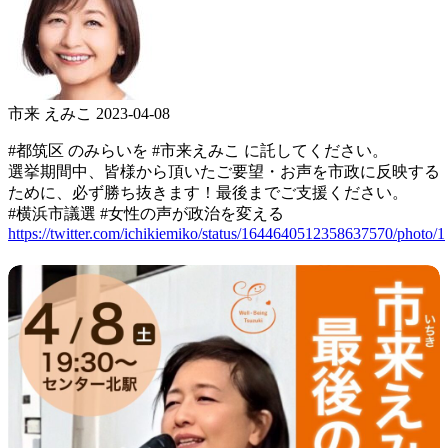
市来 えみこ
2023-04-08
#都筑区 のみらいを #市来えみこ に託してください。
選挙期間中、皆様から頂いたご要望・お声を市政に反映する
ために、必ず勝ち抜きます！最後までご支援ください。
#横浜市議選 #女性の声が政治を変える
https://twitter.com/ichikiemiko/status/1644640512358637570/photo/1