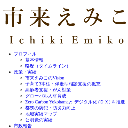
プロフィル
基本情報
略歴（タイムライン）
政策・実績
市来えみこのVision
子育て3本柱・伴走型相談支援の拡充
高齢者支援・がん対策
グローバル人材育成
Zero Carbon Yokohamaと デジタル化 (ＤＸ) を推進
都筑の防犯・防災力向上
地域実績マップ
公明党の実績
市政報告