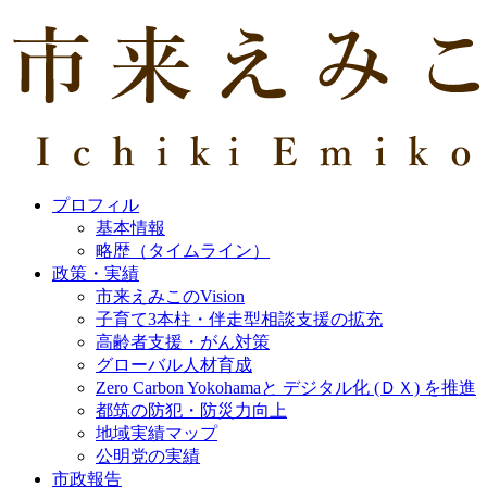
プロフィル
基本情報
略歴（タイムライン）
政策・実績
市来えみこのVision
子育て3本柱・伴走型相談支援の拡充
高齢者支援・がん対策
グローバル人材育成
Zero Carbon Yokohamaと デジタル化 (ＤＸ) を推進
都筑の防犯・防災力向上
地域実績マップ
公明党の実績
市政報告