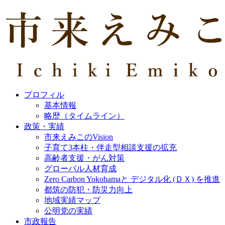
プロフィル
基本情報
略歴（タイムライン）
政策・実績
市来えみこのVision
子育て3本柱・伴走型相談支援の拡充
高齢者支援・がん対策
グローバル人材育成
Zero Carbon Yokohamaと デジタル化 (ＤＸ) を推進
都筑の防犯・防災力向上
地域実績マップ
公明党の実績
市政報告