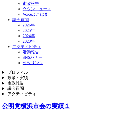
市政報告
タウンニュース
Voiceよこはま
議会質問
2026年
2025年
2024年
2023年
アクティビティ
活動報告
SNSバナー
公式リンク
プロフィル
政策・実績
市政報告
議会質問
アクティビティ
公明党横浜市会の実績１