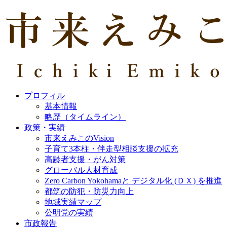
プロフィル
基本情報
略歴（タイムライン）
政策・実績
市来えみこのVision
子育て3本柱・伴走型相談支援の拡充
高齢者支援・がん対策
グローバル人材育成
Zero Carbon Yokohamaと デジタル化 (ＤＸ) を推進
都筑の防犯・防災力向上
地域実績マップ
公明党の実績
市政報告