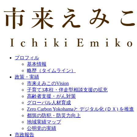
プロフィル
基本情報
略歴（タイムライン）
政策・実績
市来えみこのVision
子育て3本柱・伴走型相談支援の拡充
高齢者支援・がん対策
グローバル人材育成
Zero Carbon Yokohamaと デジタル化 (ＤＸ) を推進
都筑の防犯・防災力向上
地域実績マップ
公明党の実績
市政報告