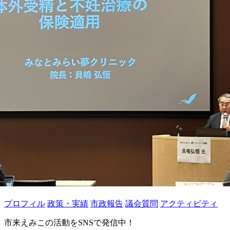
プロフィル
政策・実績
市政報告
議会質問
アクティビティ
市来えみこの活動をSNSで発信中！