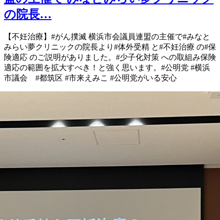
の院長…
【不妊治療】 #がん撲滅 横浜市会議員連盟の主催で #みなと
みらい夢クリニック の院長より #体外受精 と #不妊治療 の #保
険適応 のご説明がありました。 #少子化対策 への取組み 保険
適応の範囲を拡大すべき！ と強く思います。 #公明党 #横浜
市議会 #都筑区 #市来えみこ #公明党がいる安心