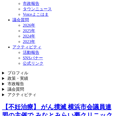
市政報告
タウンニュース
Voiceよこはま
議会質問
2026年
2025年
2024年
2023年
アクティビティ
活動報告
SNSバナー
公式リンク
プロフィル
政策・実績
市政報告
議会質問
アクティビティ
【不妊治療】 がん撲滅 横浜市会議員連
盟の主催で みなとみらい夢クリニック