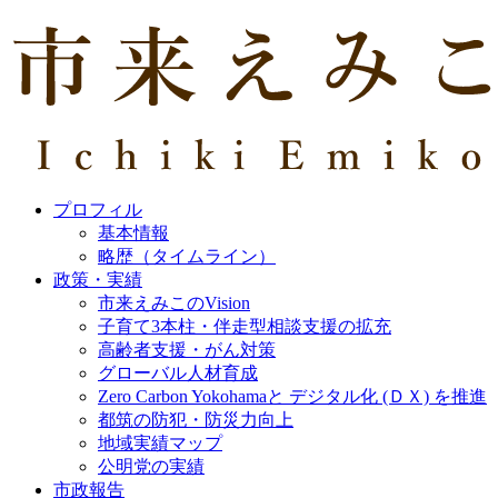
プロフィル
基本情報
略歴（タイムライン）
政策・実績
市来えみこのVision
子育て3本柱・伴走型相談支援の拡充
高齢者支援・がん対策
グローバル人材育成
Zero Carbon Yokohamaと デジタル化 (ＤＸ) を推進
都筑の防犯・防災力向上
地域実績マップ
公明党の実績
市政報告