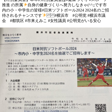
推進 の所属
自身の健康づくりへ 努力しなきゃ(^^;;です 市
内の小・中学生の皆様 #日米ソフトボール2024 2024名のご招
待されるチャンスです
#横浜市 #公明党 #横浜市議
会 #都筑区 #市来えみこ #女性議員 #公明党がいる安心