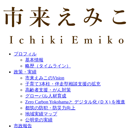
プロフィル
基本情報
略歴（タイムライン）
政策・実績
市来えみこのVision
子育て3本柱・伴走型相談支援の拡充
高齢者支援・がん対策
グローバル人材育成
Zero Carbon Yokohamaと デジタル化 (ＤＸ) を推進
都筑の防犯・防災力向上
地域実績マップ
公明党の実績
市政報告