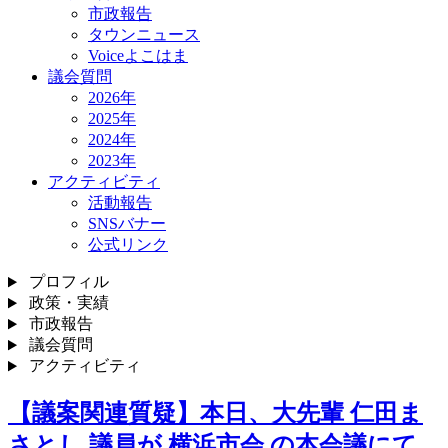
市政報告
タウンニュース
Voiceよこはま
議会質問
2026年
2025年
2024年
2023年
アクティビティ
活動報告
SNSバナー
公式リンク
プロフィル
政策・実績
市政報告
議会質問
アクティビティ
【議案関連質疑】本日、大先輩 仁田ま
さとし 議員が 横浜市会 の本会議にて