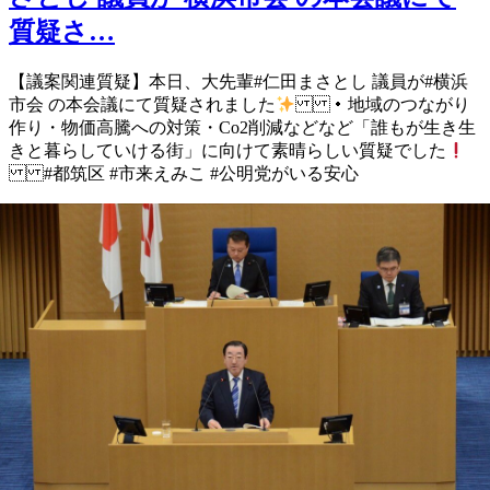
質疑さ…
【議案関連質疑】 本日、大先輩 #仁田まさとし 議員が #横浜
市会 の本会議にて 質疑されました
・地域のつながり
作り ・物価高騰への対策 ・Co2削減 などなど 「誰もが生き生
きと暮らしていける 街」に向けて素晴らしい質疑でした
#都筑区 #市来えみこ #公明党がいる安心