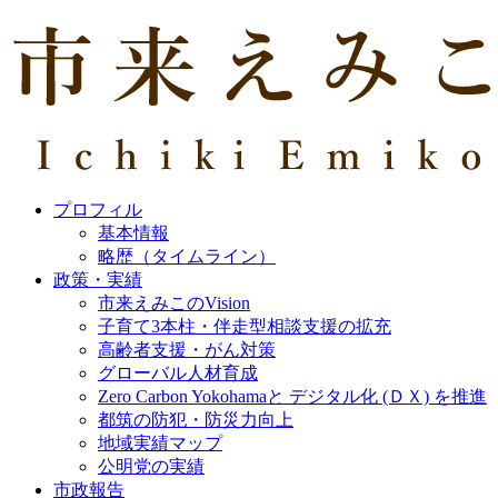
プロフィル
基本情報
略歴（タイムライン）
政策・実績
市来えみこのVision
子育て3本柱・伴走型相談支援の拡充
高齢者支援・がん対策
グローバル人材育成
Zero Carbon Yokohamaと デジタル化 (ＤＸ) を推進
都筑の防犯・防災力向上
地域実績マップ
公明党の実績
市政報告