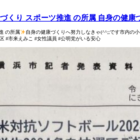
づくり スポーツ推進 の所属 自身の健康
進 の所属
自身の健康づくりへ 努力しなきゃ(^^;;です 市内の小
 #市来えみこ #女性議員 #公明党がいる安心