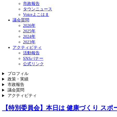
市政報告
タウンニュース
Voiceよこはま
議会質問
2026年
2025年
2024年
2023年
アクティビティ
活動報告
SNSバナー
公式リンク
プロフィル
政策・実績
市政報告
議会質問
アクティビティ
【特別委員会】本日は 健康づくり スポー