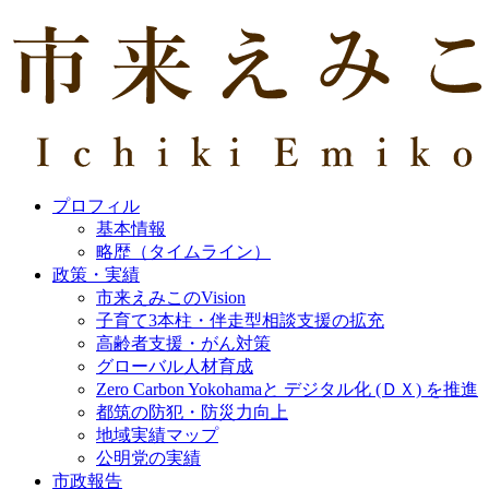
プロフィル
基本情報
略歴（タイムライン）
政策・実績
市来えみこのVision
子育て3本柱・伴走型相談支援の拡充
高齢者支援・がん対策
グローバル人材育成
Zero Carbon Yokohamaと デジタル化 (ＤＸ) を推進
都筑の防犯・防災力向上
地域実績マップ
公明党の実績
市政報告