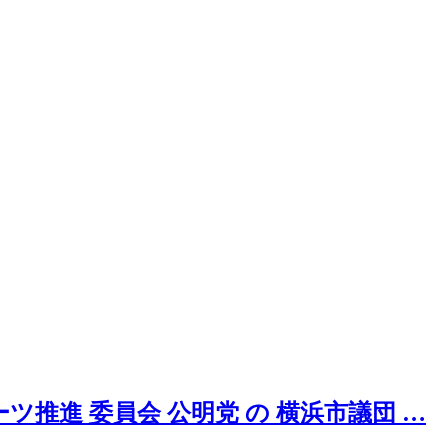
ツ推進 委員会 公明党 の 横浜市議団 …