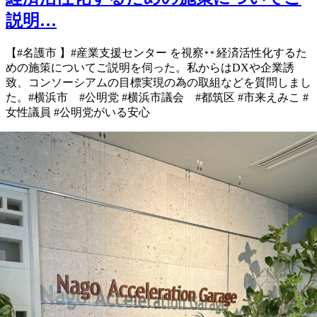
説明…
【#名護市 】 #産業支援センター を視察
経済活性化するた
めの施策について ご説明を伺った。 私からはDXや企業誘
致、コンソーシアムの目標実現の為の取組などを質問しまし
た。 #横浜市 #公明党 #横浜市議会 #都筑区 #市来えみこ #
女性議員 #公明党がいる安心