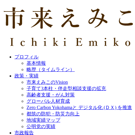
プロフィル
基本情報
略歴（タイムライン）
政策・実績
市来えみこのVision
子育て3本柱・伴走型相談支援の拡充
高齢者支援・がん対策
グローバル人材育成
Zero Carbon Yokohamaと デジタル化 (ＤＸ) を推進
都筑の防犯・防災力向上
地域実績マップ
公明党の実績
市政報告