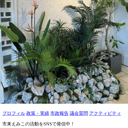
プロフィル
政策・実績
市政報告
議会質問
アクティビティ
市来えみこの活動をSNSで発信中！