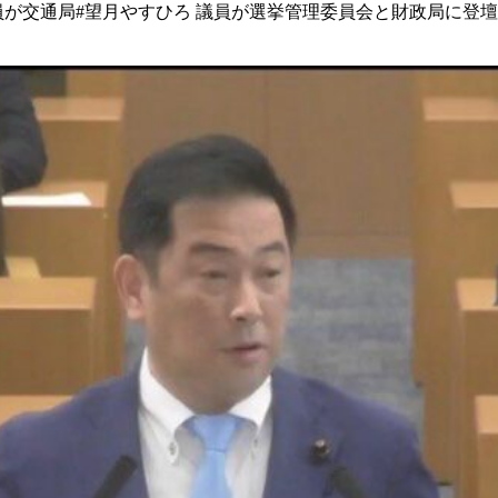
員が 交通局 #望月やすひろ 議員が 選挙管理委員会と 財政局に登