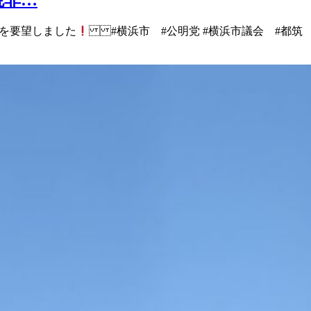
 を要望しました
#横浜市 #公明党 #横浜市議会 #都筑