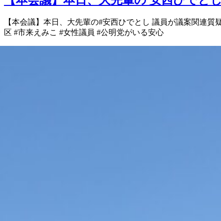
【本会議】 本日、大先輩の #安西ひでとし 議員が 議案関連
区 #市来えみこ #女性議員 #公明党がいる安心