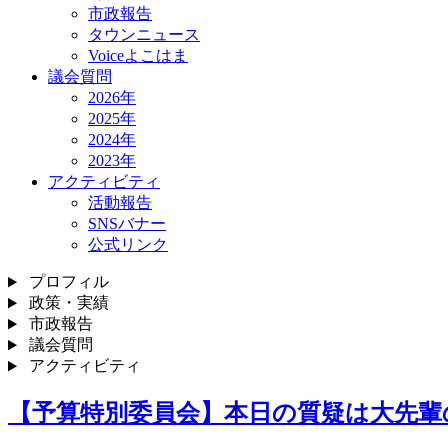
市政報告
タウンニュース
Voiceよこはま
議会質問
2026年
2025年
2024年
2023年
アクティビティ
活動報告
SNSバナー
公式リンク
プロフィル
政策・実績
市政報告
議会質問
アクティビティ
【予算特別委員会】本日の質疑は大先輩の