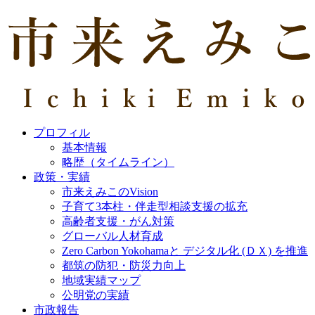
プロフィル
基本情報
略歴（タイムライン）
政策・実績
市来えみこのVision
子育て3本柱・伴走型相談支援の拡充
高齢者支援・がん対策
グローバル人材育成
Zero Carbon Yokohamaと デジタル化 (ＤＸ) を推進
都筑の防犯・防災力向上
地域実績マップ
公明党の実績
市政報告