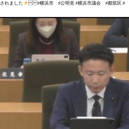
壇されました
#横浜市 #公明党 #横浜市議会 #都筑区 #