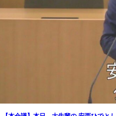
【本会議】本日、大先輩の 安西ひでとし