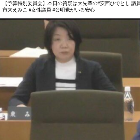
【予算特別委員会】 本日の質疑は 大先輩の #安西ひでとし 議
市来えみこ #女性議員 #公明党がいる安心