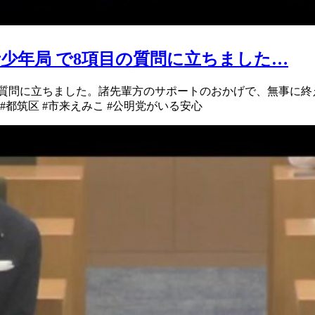
少年局 で8項目の質問に立ちました…
質問に立ちました。 諸先輩方のサポートのおかげで、 無事に終える
都筑区 #市来えみこ #公明党がいる安心