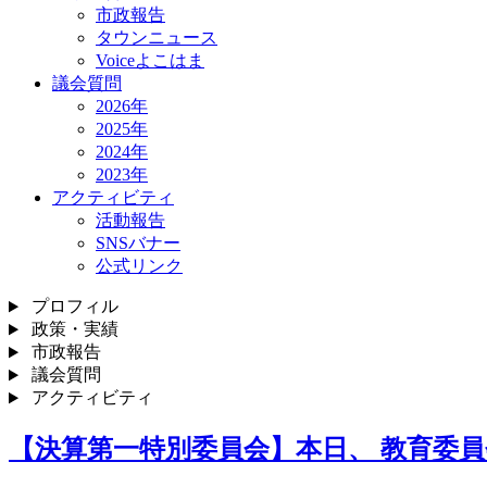
市政報告
タウンニュース
Voiceよこはま
議会質問
2026年
2025年
2024年
2023年
アクティビティ
活動報告
SNSバナー
公式リンク
プロフィル
政策・実績
市政報告
議会質問
アクティビティ
【決算第一特別委員会】本日、 教育委員