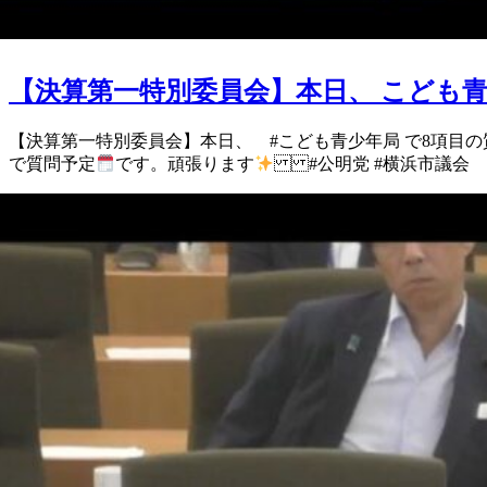
【決算第一特別委員会】本日、 こども青
【決算第一特別委員会】 本日、 #こども青少年局 で8項目の
で質問予定
です。 頑張ります
#公明党 #横浜市議会 #