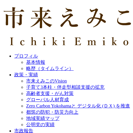
プロフィル
基本情報
略歴（タイムライン）
政策・実績
市来えみこのVision
子育て3本柱・伴走型相談支援の拡充
高齢者支援・がん対策
グローバル人材育成
Zero Carbon Yokohamaと デジタル化 (ＤＸ) を推進
都筑の防犯・防災力向上
地域実績マップ
公明党の実績
市政報告