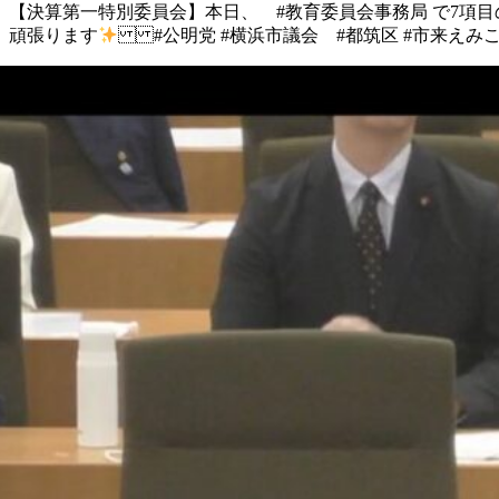
【決算第一特別委員会】 本日、 #教育委員会事務局 で7項
頑張ります
#公明党 #横浜市議会 #都筑区 #市来えみこ