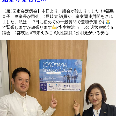
【第3回市会定例会】 本日より、議会が始まりました！ #福島
直子 副議長が司会、 #尾崎太 議員が、議案関連質問を され
ました。 私は、12日に初めての一般質問で 登壇予定です
緊張しますが頑張ります
#横浜市 #公明党 #横浜市
議会 #都筑区 #市来えみこ #女性議員 #公明党がいる安心