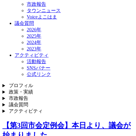
市政報告
タウンニュース
Voiceよこはま
議会質問
2026年
2025年
2024年
2023年
アクティビティ
活動報告
SNSバナー
公式リンク
プロフィル
政策・実績
市政報告
議会質問
アクティビティ
【第3回市会定例会】本日より、議会が
始まりました…