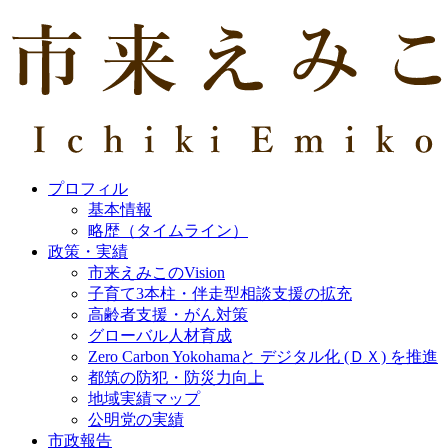
プロフィル
基本情報
略歴（タイムライン）
政策・実績
市来えみこのVision
子育て3本柱・伴走型相談支援の拡充
高齢者支援・がん対策
グローバル人材育成
Zero Carbon Yokohamaと デジタル化 (ＤＸ) を推進
都筑の防犯・防災力向上
地域実績マップ
公明党の実績
市政報告