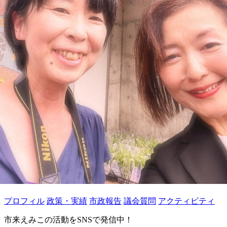
プロフィル
政策・実績
市政報告
議会質問
アクティビティ
市来えみこの活動をSNSで発信中！