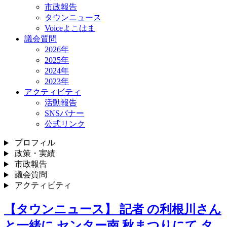
市政報告
タウンニュース
Voiceよこはま
議会質問
2026年
2025年
2024年
2023年
アクティビティ
活動報告
SNSバナー
公式リンク
プロフィル
政策・実績
市政報告
議会質問
アクティビティ
【タウンニュース】 記者 の利根川さん
と一緒に センター南 秋まつりにて タ