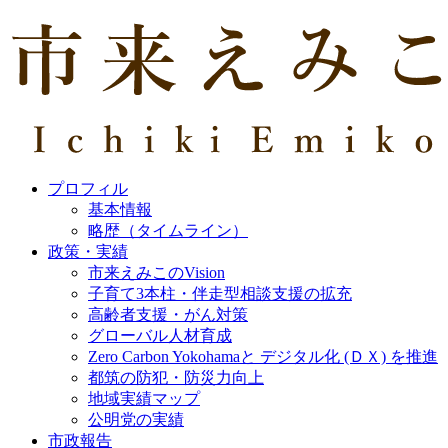
プロフィル
基本情報
略歴（タイムライン）
政策・実績
市来えみこのVision
子育て3本柱・伴走型相談支援の拡充
高齢者支援・がん対策
グローバル人材育成
Zero Carbon Yokohamaと デジタル化 (ＤＸ) を推進
都筑の防犯・防災力向上
地域実績マップ
公明党の実績
市政報告