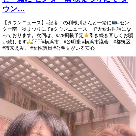
ウン…
【タウンニュース】 #記者 の利根川さんと一緒に
#セン
ター南 秋まつりにて #タウンニュース で 大変お世話にな
っております。 次回は、9/28掲載予定
引き続き宜しくお願
い致します
#横浜市 #公明党 #横浜市議会 #都筑区
#市来えみこ #女性議員 #公明党がいる安心