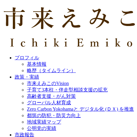
プロフィル
基本情報
略歴（タイムライン）
政策・実績
市来えみこのVision
子育て3本柱・伴走型相談支援の拡充
高齢者支援・がん対策
グローバル人材育成
Zero Carbon Yokohamaと デジタル化 (ＤＸ) を推進
都筑の防犯・防災力向上
地域実績マップ
公明党の実績
市政報告